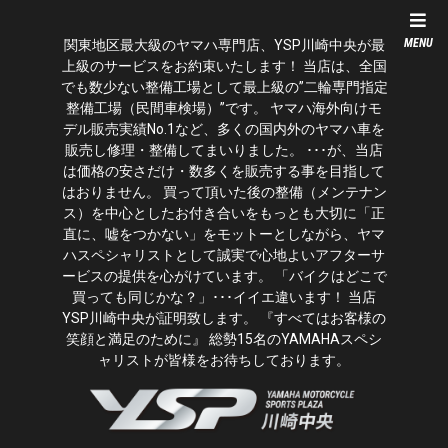
MENU
関東地区最大級のヤマハ専門店、YSP川崎中央が最
上級のサービスをお約束いたします！ 当店は、全国
でも数少ない整備工場として最上級の”二輪専門指定
整備工場（民間車検場）”です。 ヤマハ海外向けモ
デル販売実績No.1など、多くの国内外のヤマハ車を
販売し修理・整備してまいりました。 ･･･が、当店
は価格の安さだけ・数多くを販売する事を目指して
はおりません。 買って頂いた後の整備（メンテナン
ス）を中心としたお付き合いをもっとも大切に「正
直に、嘘をつかない」をモットーとしながら、ヤマ
ハスペシャリストとして誠実で心地よいアフターサ
ービスの提供を心がけています。 「バイクはどこで
買っても同じかな？」･･･イイエ違います！ 当店
YSP川崎中央が証明致します。 『すべてはお客様の
笑顔と満足のために』 総勢15名のYAMAHAスペシ
ャリストが皆様をお待ちしております。