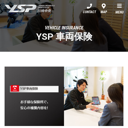
YSP川崎中央
CONTACT
MAP
MENU
VEHICLE INSURANCE
YSP 車両保険